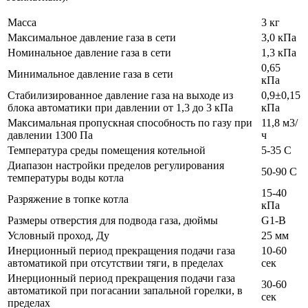
Масса
3 кг
Максимальное давление газа в сети
3,0 кПа
Номинальное давление газа в сети
1,3 кПа
0,65
Минимальное давление газа в сети
кПа
Стабилизированное давление газа на выходе из
0,9±0,15
блока автоматики при давлении от 1,3 до 3 кПа
кПа
Максимальная пропускная способность по газу при
11,8 м3/
давлении 1300 Па
ч
Температура среды помещения котельной
5-35 С
Диапазон настройки пределов регулирования
50-90 С
температуры воды котла
15-40
Разряжение в топке котла
кПа
Размеры отверстия для подвода газа, дюймы
G1-В
Условный проход, Дy
25 мм
Инерционный период прекращения подачи газа
10-60
автоматикой при отсутствии тяги, в пределах
сек
Инерционный период прекращения подачи газа
30-60
автоматикой при погасании запальной горелки, в
сек
пределах