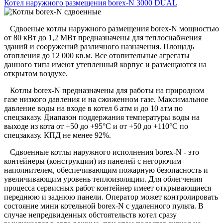
Котел наружного размещения borex-N 3000 DUAL
Сдвоеные котлы наружного размещения borex-N мощностью
от 80 кВт до 1,2 МВт предназначены для теплоснабжения
зданий и сооружений различного назначения. Площадь
отопления до 12 000 кв.м. Все отопительные агрегаты
данного типа имеют утепленный корпус и размещаются на
открытом воздухе.
Котлы borex-N предназначены для работы на природном
газе низкого давления и на сжиженном газе. Максимальное
давление воды на входе в котел 6 атм и до 10 атм по
спецзаказу. Диапазон поддержания температуры воды на
выходе из кота от +50 до +95°С и от +50 до +110°С по
спецзаказу. КПД не менее 92%.
Сдвоенные котлы наружного исполнения borex-N - это
контейнеры (конструкции) из панелей с негорючим
наполнителем, обеспечивающим пожарную безопасность и
увеличивающим уровень теплоизоляции. Для облегчения
процесса сервисных работ контейнер имеет открывающиеся
переднюю и заднюю панели. Оператор может контролировать
состояние мини котельной borex-N с удаленного пульта. В
случае непредвиденных обстоятельств котел сразу