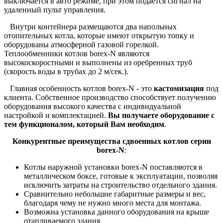
выключается в авто режиме, при этом подается сигнал на
удаленный пульт управления.
Внутри контейнера размещаются два напольных
отопительных котла, которые имеют открытую топку и
оборудованы атмосферной газовой горелкой.
Теплообменники котлов borex-N являются
высокоскоростными и выполнены из оребренных труб
(скорость воды в трубах до 2 м/сек.).
Главная особенность котлов borex-N - это
кастомизация
под
клиента. Собственное производство способствует получению
оборудования высокого качества с индивидуальной
настройкой и комплектацией.
Вы получаете оборудование с
тем функционалом, который Вам необходим
.
Конкурентные
преимущества
сдвоенных котлов серии
borex-N
:
Котлы наружной установки borex-N поставляются в
металлическом боксе, готовые к эксплуатации, позволяя
исключить затраты на строительство отдельного здания.
Сравнительно небольшие габаритные размеры и вес,
благодаря чему не нужно много места для монтажа.
Возможна установка данного оборудования на крыше
отапливаемого здания.